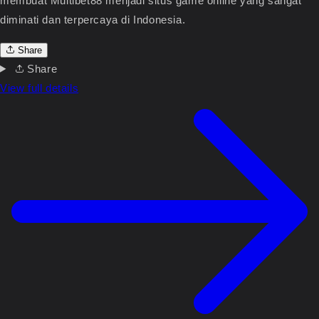
membuat Multibet88 menjadi situs game online yang sangat
diminati dan terpercaya di Indonesia.
Share
Share
View full details