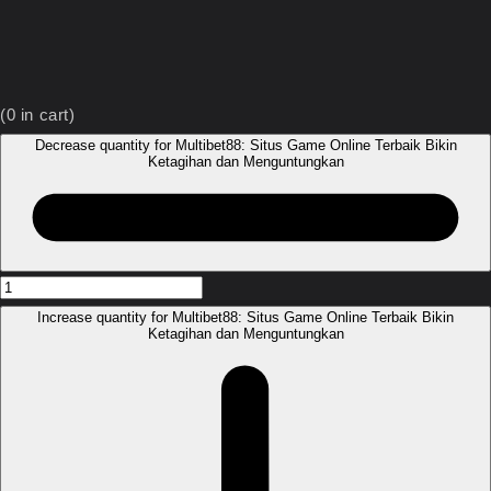
(
0
in cart)
Decrease quantity for Multibet88: Situs Game Online Terbaik Bikin
Ketagihan dan Menguntungkan
Increase quantity for Multibet88: Situs Game Online Terbaik Bikin
Ketagihan dan Menguntungkan