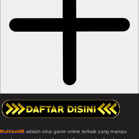
Multibet88
adalah situs game online terbaik yang mampu