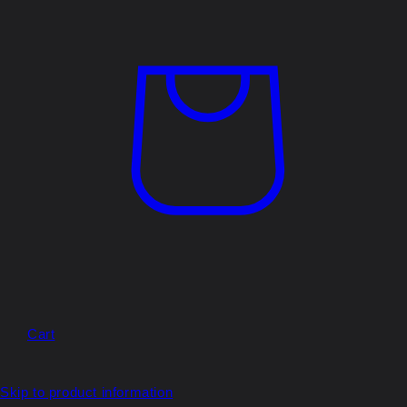
Cart
Skip to product information