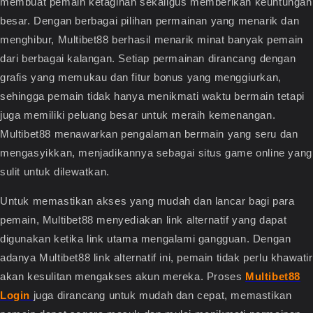
membuat pemain ketagihan sekaligus memberikan keuntungan
besar. Dengan berbagai pilihan permainan yang menarik dan
menghibur, Multibet88 berhasil menarik minat banyak pemain
dari berbagai kalangan. Setiap permainan dirancang dengan
grafis yang memukau dan fitur bonus yang menggiurkan,
sehingga pemain tidak hanya menikmati waktu bermain tetapi
juga memiliki peluang besar untuk meraih kemenangan.
Multibet88 menawarkan pengalaman bermain yang seru dan
mengasyikkan, menjadikannya sebagai situs game online yang
sulit untuk dilewatkan.
Untuk memastikan akses yang mudah dan lancar bagi para
pemain, Multibet88 menyediakan link alternatif yang dapat
digunakan ketika link utama mengalami gangguan. Dengan
adanya Multibet88 link alternatif ini, pemain tidak perlu khawatir
akan kesulitan mengakses akun mereka. Proses
Multibet88
Login
juga dirancang untuk mudah dan cepat, memastikan