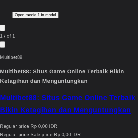
Open media 1 in modal
1
/
of
1
Multibet88
Multibet88: Situs Game Online Terbaik Bikin
Ketagihan dan Menguntungkan
Multibet88: Situs Game Online Terbaik
Bikin Ketagihan dan Menguntungkan
Regular price
Rp 0,00 IDR
Regular price
Sale price
Rp 0,00 IDR